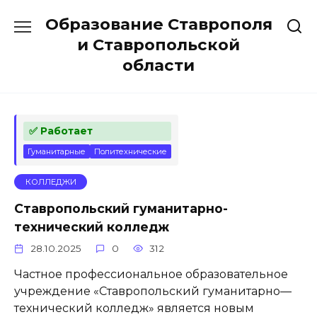
Перейти
Образование Ставрополя
к
содержанию
и Ставропольской
области
✅ Работает
Гуманитарные
Политехнические
КОЛЛЕДЖИ
Ставропольский гуманитарно-
технический колледж
28.10.2025
0
312
Частное профессиональное образовательное
учреждение «Ставропольский гуманитарно—
технический колледж» является новым